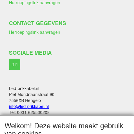
Herroepingslink aanvragen
CONTACT GEGEVENS
Herroepingslink aanvragen
SOCIALE MEDIA
Led-prikkabel.nl
Piet Mondriaanstraat 90
7556XB Hengelo
info@led-prikkabel.nl
Tel: 0031-625530208
KVK: 08133931
Welkom! Deze website maakt gebruik
BTW no: NL001201144B39
van cookies