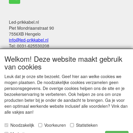
Led-prikkabel.nl
Piet Mondriaanstraat 90
7556XB Hengelo
info@led-prikkabel.nl
Tel: 0031-625530208
KVK: 08133931
Welkom! Deze website maakt gebruik
BTW no: NL001201144B39
van cookies
Alle genoemde bedragen in deze webwinkel
Leuk dat je onze site bezoekt. Geef hier aan welke cookies we
zijn inclusief 21% BTW
mogen plaatsen. De noodzakelijke cookies verzamelen geen
persoonsgegevens. De overige cookies helpen ons de site en je
Betalingen:
bezoekerservaring te verbeteren. Ook helpen ze ons om onze
Wero Ideal
producten beter bij je onder de aandacht te brengen. Ga je voor
Paypal
een optimaal werkende website inclusief alle voordelen? Vink dan
Bancontact (belgië)
alle vakjes aan!
Noodzakelijk
Voorkeuren
Statistieken