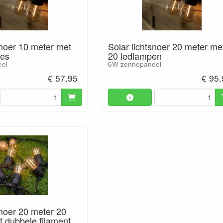
snoer 10 meter met
Solar lichtsnoer 20 meter me
jes
20 ledlampen
el
6W zonnepaneel
€ 57.95
€ 95
snoer 20 meter 20
 dubbele filament