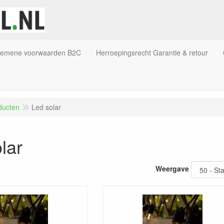
gemene voorwaarden B2C
Herroepingsrecht Garantie & retour
ducten
Led solar
lar
Weergave