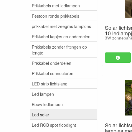
Prikkabels met ledlampen
Festoon ronde prikkabels
prikkabel met zeegras lampions
Solar licht
10 ledlamp
Prikkabel kapjes en onderdelen
3W zonnepane
Prikkabels zonder fittingen op
lengte
Prikkabel onderdelen
Prikkabel connectoren
LED strip lichtslang
Led lampen
Bouw ledlampen
Led solar
Solar licht
Led RGB spot floodlight
lampjes met